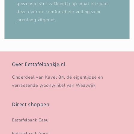
gewenste stof vakkundig op maat en spant
deze over de comfortabele vulling voor
jarenlang zitgenot.
Over Eettafelbankje.nl
Onderdeel van Kavel 84, dé eigentijdse en
verrassende woonwinkel van Waalwijk
Direct shoppen
Eettafelbank Beau
Eettafelbank Gerrit