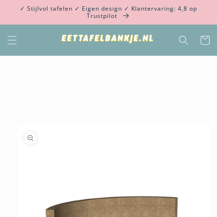
Meteen
✓ Stijlvol tafelen ✓ Eigen design ✓ Klantervaring: 4,8 op
naar de
Trustpilot
content
Winkelwa
Ga direct naar
productinformatie