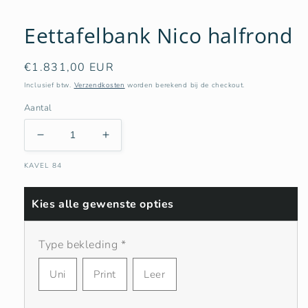
Eettafelbank Nico halfrond
Normale
€1.831,00 EUR
prijs
Inclusief btw.
Verzendkosten
worden berekend bij de checkout.
Aantal
Aantal
Aantal
verlagen
verhogen
KAVEL 84
voor
voor
Eettafelbank
Eettafelbank
Nico
Nico
Kies alle gewenste opties
halfrond
halfrond
Type bekleding
*
Uni
Print
Leer